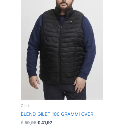
più
varianti.
Le
opzioni
possono
essere
scelte
nella
pagina
del
prodotto
Gilet
BLEND GILET 100 GRAMMI OVER
€
59,95
€
41,97