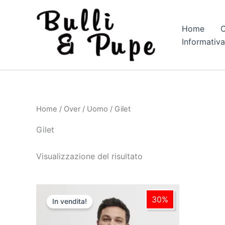
Vai
al
Home
C
contenuto
Informativa
Home
/
Over
/
Uomo
/ Gilet
Gilet
Visualizzazione del risultato
Il
Il
Questo
prezzo
prezzo
30%
In vendita!
prodotto
originale
attuale
era:
è:
ha
€ 59,95.
€ 41,97.