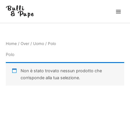
Vai
al
contenuto
Home
/
Over
/
Uomo
/ Polo
Polo
Non è stato trovato nessun prodotto che
corrisponde alla tua selezione.