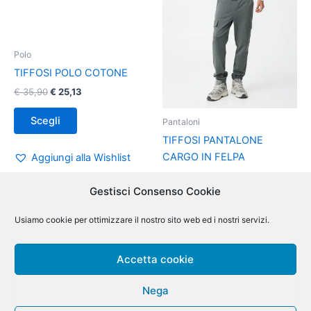
opzioni
opzioni
possono
possono
essere
essere
Polo
scelte
scelte
TIFFOSI POLO COTONE
nella
nella
€
35,90
€
25,13
pagina
pagina
del
del
Scegli
Pantaloni
prodotto
prodotto
TIFFOSI PANTALONE
CARGO IN FELPA
Aggiungi alla Wishlist
€
28,90
€
20,23
Gestisci Consenso Cookie
Scegli
Usiamo cookie per ottimizzare il nostro sito web ed i nostri servizi.
Aggiungi alla Wishlist
Accetta cookie
Nega