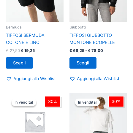
scelte
scelte
nella
nella
pagina
pagina
del
del
Bermuda
Giubbotti
prodotto
prodotto
TIFFOSI BERMUDA
TIFFOSI GIUBBOTTO
COTONE E LINO
MONTONE ECOPELLE
€
27,50
€
19,25
€
68,25
-
€
78,00
Scegli
Scegli
Aggiungi alla Wishlist
Aggiungi alla Wishlist
Il
Il
Il
Il
Questo
Questo
prezzo
prezzo
prezzo
prezzo
30%
30%
In vendita!
In vendita!
In vendita!
In vendita!
prodotto
prodotto
originale
attuale
originale
attuale
era:
ha
è:
era:
ha
è:
€ 35,90.
€ 25,13.
€ 28,90.
€ 20,23.
più
più
varianti.
varianti.
Le
Le