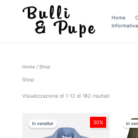
Vai
al
Home
C
contenuto
Informativa
Home
/ Shop
Shop
Visualizzazione di 1-12 di 182 risultati
Il
Il
Il
Questo
prezzo
prezzo
p
30%
In vendita!
In ven
prodotto
originale
attuale
o
era:
è:
e
ha
€ 130,00.
€ 91,00.
€