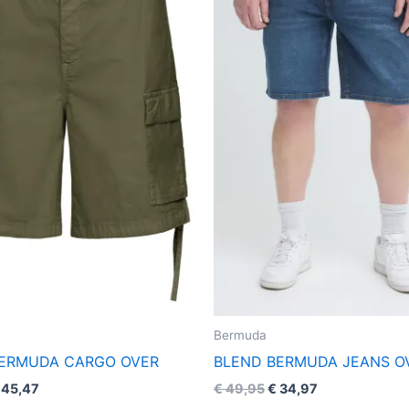
più
più
varianti.
varianti.
Le
Le
opzioni
opzioni
possono
possono
essere
essere
scelte
scelte
nella
nella
pagina
pagina
del
del
prodotto
prodotto
Bermuda
BERMUDA CARGO OVER
BLEND BERMUDA JEANS O
45,47
€
49,95
€
34,97