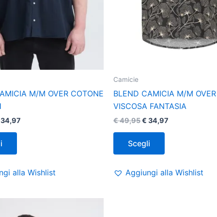
pagina
pagina
del
del
prodotto
prodotto
Camicie
AMICIA M/M OVER COTONE
BLEND CAMICIA M/M OVER
H
VISCOSA FANTASIA
34,97
€
49,95
€
34,97
i
Scegli
gi alla Wishlist
Aggiungi alla Wishlist
Questo
prodotto