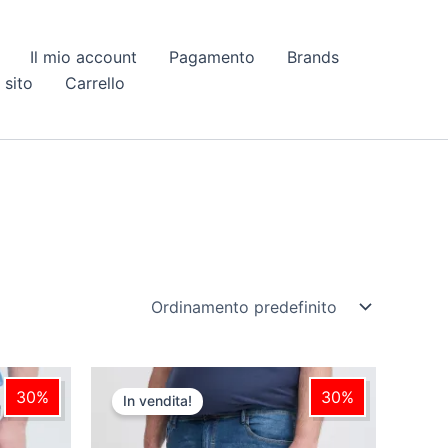
Il mio account
Pagamento
Brands
 sito
Carrello
Il
Il
Questo
prezzo
prezzo
30%
30%
In vendita!
prodotto
originale
attuale
era:
è:
ha
€ 49,95.
€ 34,97.