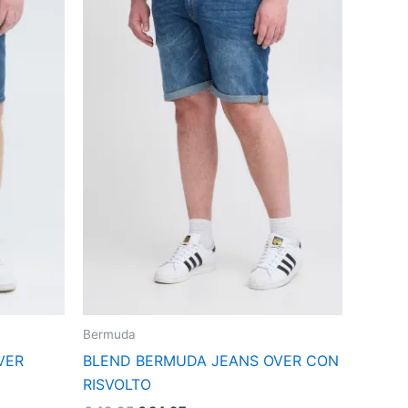
più
varianti.
Le
opzioni
possono
essere
scelte
nella
pagina
del
prodotto
Bermuda
VER
BLEND BERMUDA JEANS OVER CON
RISVOLTO