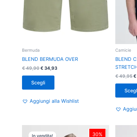
pagina
del
prodotto
Bermuda
Camicie
BLEND BERMUDA OVER
BLEND C
STRETC
€
49,90
€
34,93
€
49,95
€
Scegli
Scegl
Aggiungi alla Wishlist
Aggiun
Il
Il
Questo
prezzo
prezzo
30%
In vendita!
prodotto