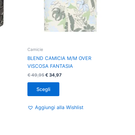
pagina
del
prodotto
Camicie
BLEND CAMICIA M/M OVER
VISCOSA FANTASIA
€
49,95
€
34,97
Scegli
Aggiungi alla Wishlist