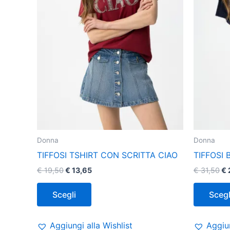
possono
essere
scelte
nella
pagina
del
prodotto
Donna
Donna
TIFFOSI TSHIRT CON SCRITTA CIAO
TIFFOSI
€
19,50
€
13,65
€
31,50
€
Scegli
Scegl
Aggiungi alla Wishlist
Aggiun