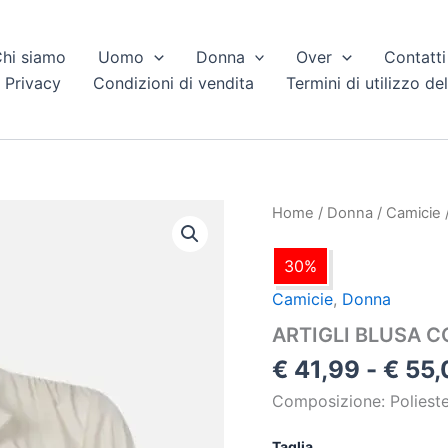
hi siamo
Uomo
Donna
Over
Contatti
 Privacy
Condizioni di vendita
Termini di utilizzo del
ARTIGLI
Home
/
Donna
/
Camicie
BLUSA
CON
30%
FUSCIACCA
quantità
Camicie
,
Donna
ARTIGLI BLUSA 
€
41,99
-
€
55,
Composizione: Polies
Taglia