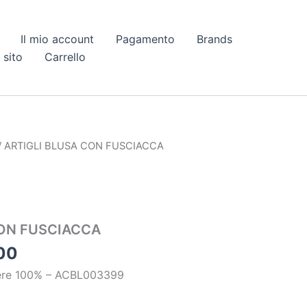
Il mio account
Pagamento
Brands
 sito
Carrello
Fascia
/ ARTIGLI BLUSA CON FUSCIACCA
di
prezzo:
da
€ 41,99
CON FUSCIACCA
a
€ 55,00
00
tere 100% – ACBL003399