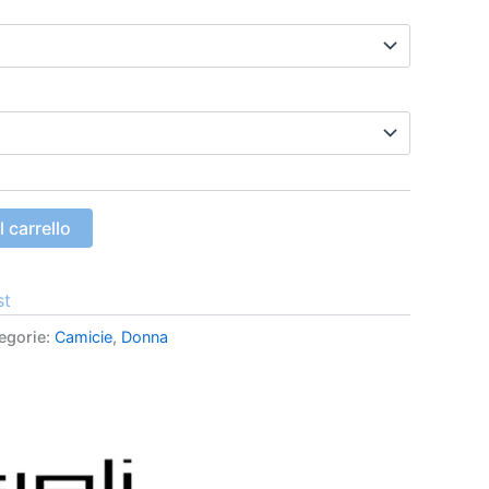
 carrello
st
egorie:
Camicie
,
Donna