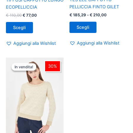
PELLICCIA FINTO GILET
ECOPELLICCIA
€
185,29
-
€
210,00
€
110,00
€
77,00
Scegli
Scegli
Aggiungi alla Wishlist
Aggiungi alla Wishlist
Fascia
Questo
di
30%
In vendita!
In vendita!
prodotto
prezzo:
ha
da
€ 59,29
più
a
varianti.
€ 69,95
Le
opzioni
possono
essere
scelte
nella