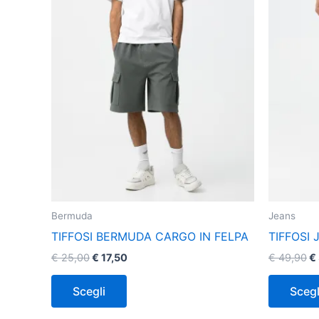
opzioni
possono
essere
scelte
nella
pagina
del
prodotto
Bermuda
Jeans
TIFFOSI BERMUDA CARGO IN FELPA
TIFFOSI 
€
25,00
€
17,50
€
49,90
€
Scegli
Scegl