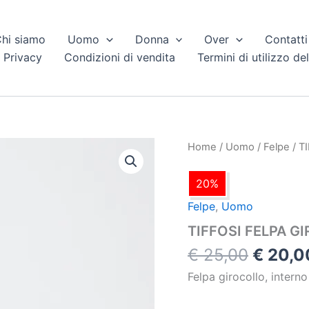
hi siamo
Uomo
Donna
Over
Contatti
 Privacy
Condizioni di vendita
Termini di utilizzo del
Il
TIFFOSI
Home
/
Uomo
/
Felpe
/ T
FELPA
prezzo
GIROCOLLO
origina
20%
FELPATA
era:
quantità
Felpe
,
Uomo
€ 25,0
TIFFOSI FELPA G
€
25,00
€
20,0
Felpa girocollo, interno 