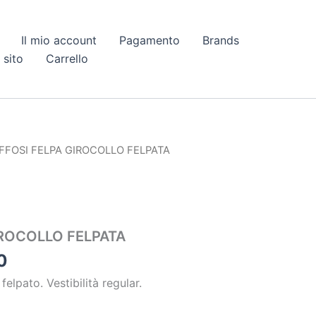
Il mio account
Pagamento
Brands
 sito
Carrello
Il
IFFOSI FELPA GIROCOLLO FELPATA
prezzo
le
attuale
è:
0.
€ 20,00.
IROCOLLO FELPATA
0
felpato. Vestibilità regular.