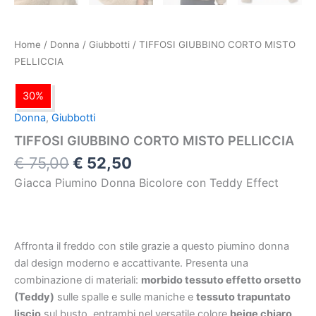
Home
/
Donna
/
Giubbotti
/ TIFFOSI GIUBBINO CORTO MISTO
PELLICCIA
30%
Donna
,
Giubbotti
TIFFOSI GIUBBINO CORTO MISTO PELLICCIA
€
75,00
€
52,50
Giacca Piumino Donna Bicolore con Teddy Effect
Affronta il freddo con stile grazie a questo piumino donna
dal design moderno e accattivante. Presenta una
combinazione di materiali:
morbido tessuto effetto orsetto
(Teddy)
sulle spalle e sulle maniche e
tessuto trapuntato
liscio
sul busto, entrambi nel versatile colore
beige chiaro
.