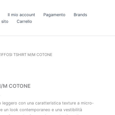
Il mio account
Pagamento
Brands
 sito
Carrello
Il
TIFFOSI TSHIRT M/M COTONE
prezzo
le
attuale
è:
.
€ 15,05.
 M/M COTONE
5
o leggero con una caratteristica texture a micro-
fre un look contemporaneo e una vestibilità