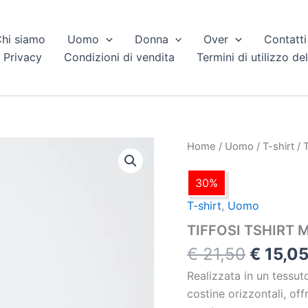
hi siamo
Uomo
Donna
Over
Contatti
 Privacy
Condizioni di vendita
Termini di utilizzo del
Il
TIFFOSI
Home
/
Uomo
/
T-shirt
/ 
TSHIRT
prezzo
M/M
origina
30%
COTONE
era:
quantità
T-shirt
,
Uomo
€ 21,50
TIFFOSI TSHIRT
€
21,50
€
15,0
Realizzata in un tessut
costine orizzontali, of