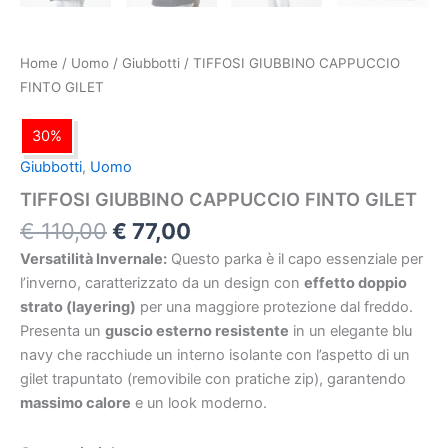
Home
/
Uomo
/
Giubbotti
/ TIFFOSI GIUBBINO CAPPUCCIO
FINTO GILET
30%
Giubbotti
,
Uomo
TIFFOSI GIUBBINO CAPPUCCIO FINTO GILET
€
110,00
€
77,00
Versatilità Invernale:
Questo parka è il capo essenziale per
l’inverno, caratterizzato da un design con
effetto doppio
strato (layering)
per una maggiore protezione dal freddo.
Presenta un
guscio esterno resistente
in un elegante blu
navy che racchiude un interno isolante con l’aspetto di un
gilet trapuntato (removibile con pratiche zip), garantendo
massimo calore
e un look moderno.